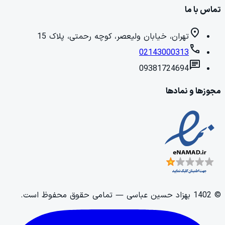
تماس با ما
location_on
تهران، خیابان ولیعصر، کوچه رحمتی، پلاک 15
call
02143000313
chat
09381724694
مجوزها و نمادها
©
1402
بهزاد حسین عباسی
— تمامی حقوق محفوظ است.