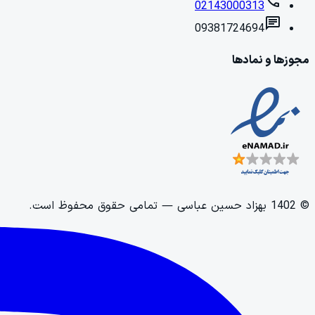
call
02143000313
chat
09381724694
مجوزها و نمادها
©
1402
بهزاد حسین عباسی
— تمامی حقوق محفوظ است.