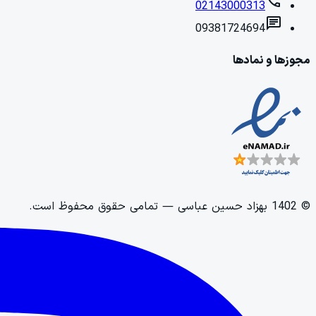
call
02143000313
chat
09381724694
مجوزها و نمادها
©
1402
بهزاد حسین عباسی
— تمامی حقوق محفوظ است.